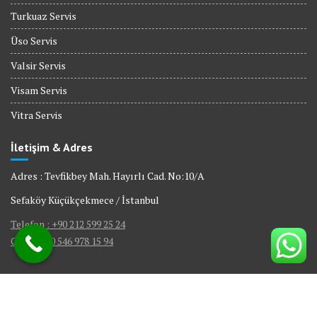
Turkuaz Servis
Üso Servis
Valsir Servis
Visam Servis
Vitra Servis
İletişim & Adres
Adres : Tevfikbey Mah. Hayırlı Cad. No:10/A
Sefaköy Küçükçekmece / İstanbul
Telefon : +90 212 599 25 24
GSM : +90 546 978 15 94
© All right reserved 2017
|
Web Tasarım Bakırköy Bilişim