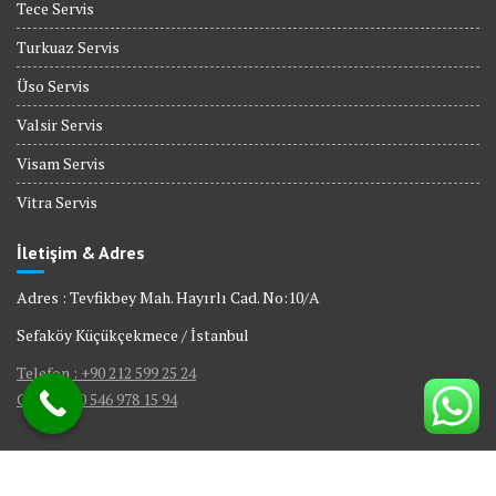
Tece Servis
Turkuaz Servis
Üso Servis
Valsir Servis
Visam Servis
Vitra Servis
İletişim & Adres
Adres : Tevfikbey Mah. Hayırlı Cad. No:10/A
Sefaköy Küçükçekmece / İstanbul
Telefon : +90 212 599 25 24
GSM : +90 546 978 15 94
© All right reserved 2017
|
Web Tasarım Bakırköy Bilişim