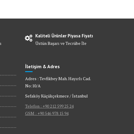
Kaliteli Ürünler Piyasa Fiyatı
ı
Üstün Başarı ve Tecrübe İle
İletişim & Adres
Adres : Tevfikbey Mah. Hayırlı Cad.
No:10/A
Sefaköy Küçükçekmece / İstanbul
Telefon : +90 212 599 25 24
GSM : +90 546 978 15 94