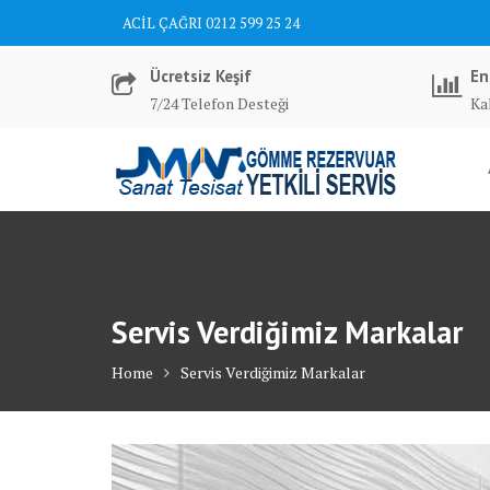
Skip
ACİL ÇAĞRI 0212 599 25 24
to
content
Ücretsiz Keşif
En
7/24 Telefon Desteği
Kal
Servis Verdiğimiz Markalar
Home
Servis Verdiğimiz Markalar