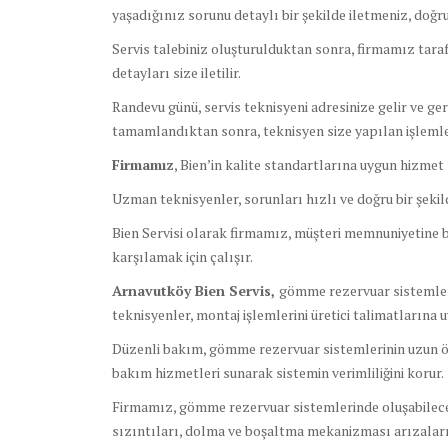
yaşadığınız sorunu detaylı bir şekilde iletmeniz, doğ
Servis talebiniz oluşturulduktan sonra, firmamız tara
detayları size iletilir.
Randevu günü, servis teknisyeni adresinize gelir ve ge
tamamlandıktan sonra, teknisyen size yapılan işlemler
Firmamız
, Bien’in kalite standartlarına uygun hizmet 
Uzman teknisyenler, sorunları hızlı ve doğru bir şeki
Bien Servisi olarak firmamız, müşteri memnuniyetine bü
karşılamak için çalışır.
Arnavutköy Bien Servis,
gömme rezervuar sistemleri
teknisyenler, montaj işlemlerini üretici talimatlarına 
Düzenli bakım, gömme rezervuar sistemlerinin uzun ö
bakım hizmetleri sunarak sistemin verimliliğini korur.
Firmamız, gömme rezervuar sistemlerinde oluşabilecek h
sızıntıları, dolma ve boşaltma mekanizması arızalar