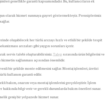
imleri genellikle garanti kapsamındadır. Bu, kullanıcıların ek
ygun olarak hizmet sunmaya gayret göstermekteyiz. Prensiplerimiz
sağlar.
de oluşabilecek her türlü arızayı hızlı ve etkili bir şekilde tespit
ekanizması arızaları gibi yaygın sorunları içerir.
ak servis talebi oluşturabilirsiniz.
Talep
sırasında ürün bilgilerini ve
ru hizmetin sağlanması açısından önemlidir.
li bir şekilde monte edilmesini sağlar. Montaj işlemleri, üretici
rlü kullanım garanti edilir.
rekli bakım, onarım veya montaj işlemlerini gerçekleştirir. İşlem
 hakkında bilgi verir ve gerekli durumlarda bakım önerileri sunar.
önelik geniş bir yelpazede hizmet sunar.