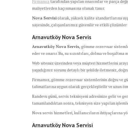
Firmamız
tarafından yapılan onarımlar ve parça değiş
maliyetlerden kaçınmasına olanak tanır.
Nova Servisi
olarak, yüksek kalite standartlarına u
sayesinde, çalışanlarımız güvenilir ve etkili çözümler 
Arnavutköy Nova Servis
Arnavutköy Nova Servis,
gömme rezervuar sistemlerin
eder ve onarır. Bu, su sızıntıları, dolma ve boşaltma m
Web sitemiz üzerinden veya müşteri hizmetlerini arayar
yaşadığınız sorunu detaylı bir şekilde iletmeniz, doğ
Firmamız, gömme rezervuar sistemlerinin doğru ve güven
talimatlarına uygun olarak gerçekleştirilir ve uzun ömü
Randevu günü, servis teknisyeni adresinize gelir ve ge
tamamlandıktan sonra, teknisyen size yapılan işlemler
Nova servis hizmetleri, kullanıcıların ihtiyaçlarına y
Arnavutköy Nova Servisi