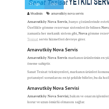
27
Ağu
2024
bbadmin
arnavutköy nova servis
Arnavutköy Nova Servis
, banyo çözümlerinde estetik
Özellikle gömme rezervuar sistemleri ile bilinen
Nov
zamanla her mekanik sistem gibi,
Nova
gömme rezervu
Tesisat
servis hizmetleri devreye girer.
Arnavutköy Nova Servis
Arnavutköy Nova Servis
markanın ürünlerinin en yü
öneme sahiptir.
Sanat Tesisat teknisyenleri, markanın ürünleri konusun
potansiyel sorunlarını en iyi şekilde bilirler, bu da hı
Arnavutköy Nova Servisi
Arnavutköy Nova Servisi
, bakım ve onarım işlemleri
korur ve uzun ömürlü olmasını sağlar.