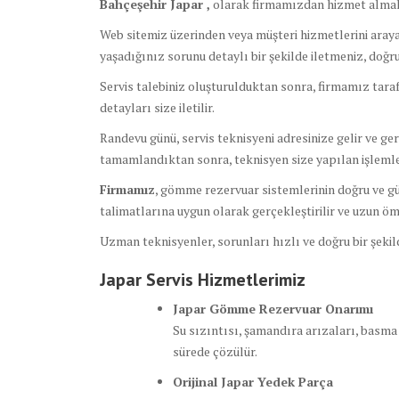
Bahçeşehir Japar ,
olarak firmamızdan hizmet almak
Web sitemiz üzerinden veya müşteri hizmetlerini arayar
yaşadığınız sorunu detaylı bir şekilde iletmeniz, doğ
Servis talebiniz oluşturulduktan sonra, firmamız tara
detayları size iletilir.
Randevu günü, servis teknisyeni adresinize gelir ve ge
tamamlandıktan sonra, teknisyen size yapılan işlemler
Firmamız
, gömme rezervuar sistemlerinin doğru ve güv
talimatlarına uygun olarak gerçekleştirilir ve uzun ömü
Uzman teknisyenler, sorunları hızlı ve doğru bir şeki
Japar Servis Hizmetlerimiz
Japar Gömme Rezervuar Onarımı
Su sızıntısı, şamandıra arızaları, basma
sürede çözülür.
Orijinal Japar Yedek Parça