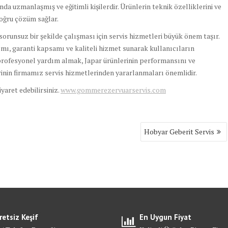
a uzmanlaşmış ve eğitimli kişilerdir. Ürünlerin teknik özelliklerini ve
 doğru çözüm sağlar.
runsuz bir şekilde çalışması için servis hizmetleri büyük önem taşır.
nımı, garanti kapsamı ve kaliteli hizmet sunarak kullanıcıların
profesyonel yardım almak, Japar ürünlerinin performansını ve
erinin firmamız servis hizmetlerinden yararlanmaları önemlidir.
ziyaret edebilirsiniz.
www.gommerezervuarservis.com
Hobyar Geberit Servis
retsiz Keşif
En Uygun Fiyat