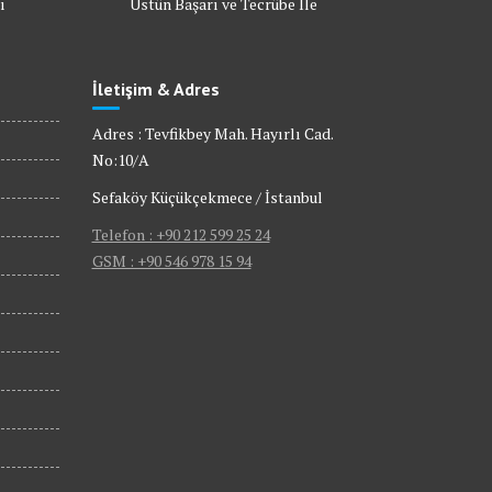
ı
Üstün Başarı ve Tecrübe İle
İletişim & Adres
Adres : Tevfikbey Mah. Hayırlı Cad.
No:10/A
Sefaköy Küçükçekmece / İstanbul
Telefon : +90 212 599 25 24
GSM : +90 546 978 15 94