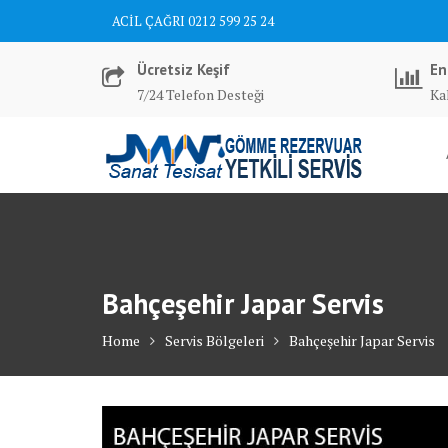
Skip
ACİL ÇAĞRI 0212 599 25 24
to
content
Ücretsiz Keşif
En
7/24 Telefon Desteği
Kal
Bahçeşehir Japar Servis
Home
Servis Bölgeleri
Bahçeşehir Japar Servis