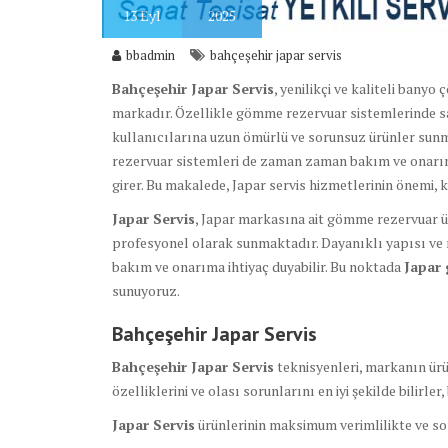
13
Eyl
2025
bbadmin
bahçeşehir japar servis
Bahçeşehir Japar Servis
, yenilikçi ve kaliteli bany
markadır. Özellikle gömme rezervuar sistemlerinde sa
kullanıcılarına uzun ömürlü ve sorunsuz ürünler sun
rezervuar sistemleri de zaman zaman bakım ve onarım g
girer. Bu makalede, Japar servis hizmetlerinin önemi, 
Japar Servis
, Japar markasına ait gömme rezervuar ü
profesyonel olarak sunmaktadır. Dayanıklı yapısı v
bakım ve onarıma ihtiyaç duyabilir. Bu noktada
Japar 
sunuyoruz.
Bahçeşehir Japar Servis
Bahçeşehir Japar Servis
teknisyenleri, markanın ürü
özelliklerini ve olası sorunlarını en iyi şekilde bilirle
Japar Servis
ürünlerinin maksimum verimlilikte ve sor