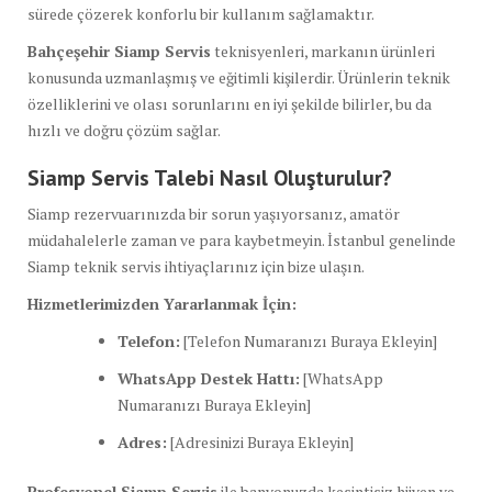
sürede çözerek konforlu bir kullanım sağlamaktır.
Bahçeşehir Siamp Servis
teknisyenleri, markanın ürünleri
konusunda uzmanlaşmış ve eğitimli kişilerdir. Ürünlerin teknik
özelliklerini ve olası sorunlarını en iyi şekilde bilirler, bu da
hızlı ve doğru çözüm sağlar.
Siamp Servis Talebi Nasıl Oluşturulur?
Siamp rezervuarınızda bir sorun yaşıyorsanız, amatör
müdahalelerle zaman ve para kaybetmeyin. İstanbul genelinde
Siamp teknik servis ihtiyaçlarınız için bize ulaşın.
Hizmetlerimizden Yararlanmak İçin:
Telefon:
[Telefon Numaranızı Buraya Ekleyin]
WhatsApp Destek Hattı:
[WhatsApp
Numaranızı Buraya Ekleyin]
Adres:
[Adresinizi Buraya Ekleyin]
Profesyonel Siamp Servis
ile banyonuzda kesintisiz hijyen ve