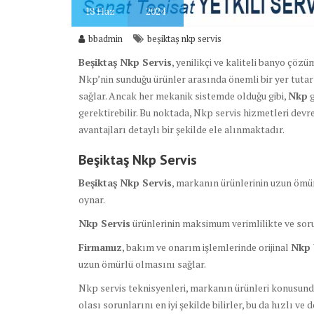
18
Haz
2024
bbadmin
beşiktaş nkp servis
Beşiktaş Nkp Servis
, yenilikçi ve kaliteli banyo çöz
Nkp’nin sunduğu ürünler arasında önemli bir yer tuta
sağlar. Ancak her mekanik sistemde olduğu gibi,
Nkp
g
gerektirebilir. Bu noktada, Nkp servis hizmetleri dev
avantajları detaylı bir şekilde ele alınmaktadır.
Beşiktaş Nkp Servis
Beşiktaş Nkp Servis
, markanın ürünlerinin uzun ömürl
oynar.
Nkp Servis
ürünlerinin maksimum verimlilikte ve sorun
Firmamız
, bakım ve onarım işlemlerinde orijinal
Nkp 
uzun ömürlü olmasını sağlar.
Nkp servis teknisyenleri, markanın ürünleri konusunda 
olası sorunlarını en iyi şekilde bilirler, bu da hızlı ve