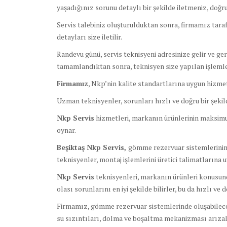
yaşadığınız sorunu detaylı bir şekilde iletmeniz, doğ
Servis talebiniz oluşturulduktan sonra, firmamız tara
detayları size iletilir.
Randevu günü, servis teknisyeni adresinize gelir ve ge
tamamlandıktan sonra, teknisyen size yapılan işlemler
Firmamız
, Nkp’nin kalite standartlarına uygun hizmet
Uzman teknisyenler, sorunları hızlı ve doğru bir şeki
Nkp Servis
hizmetleri, markanın ürünlerinin maksimum
oynar.
Beşiktaş Nkp Servis,
gömme rezervuar sistemlerinin 
teknisyenler, montaj işlemlerini üretici talimatlarına 
Nkp Servis
teknisyenleri, markanın ürünleri konusunda
olası sorunlarını en iyi şekilde bilirler, bu da hızlı ve
Firmamız, gömme rezervuar sistemlerinde oluşabilecek he
su sızıntıları, dolma ve boşaltma mekanizması arızalar