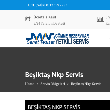
Skip
ACİL ÇAĞRI 0212 599 25 24
to
content
Ücretsiz Keşif
En
7/24 Telefon Desteği
Kal
Beşiktaş Nkp Servis
Home
Servis Bölgeleri
Beşiktaş Nkp Servis