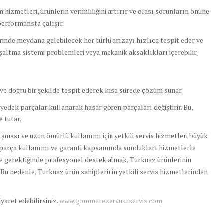
izmetleri, ürünlerin verimliliğini artırır ve olası sorunların önüne
erformansta çalışır.
inde meydana gelebilecek her türlü arızayı hızlıca tespit eder ve
oşaltma sistemi problemleri veya mekanik aksaklıkları içerebilir.
 ve doğru bir şekilde tespit ederek kısa sürede çözüm sunar.
 yedek parçalar kullanarak hasar gören parçaları değiştirir. Bu,
 tutar.
ması ve uzun ömürlü kullanımı için yetkili servis hizmetleri büyük
k parça kullanımı ve garanti kapsamında sundukları hizmetlerle
ve gerektiğinde profesyonel destek almak, Turkuaz ürünlerinin
u nedenle, Turkuaz ürün sahiplerinin yetkili servis hizmetlerinden
ziyaret edebilirsiniz.
www.gommerezervuarservis.com