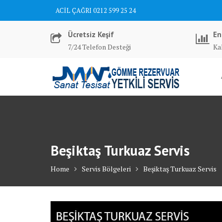
Skip
ACİL ÇAĞRI 0212 599 25 24
to
content
Ücretsiz Keşif
En
7/24 Telefon Desteği
Kal
Beşiktaş Turkuaz Servis
Home
Servis Bölgeleri
Beşiktaş Turkuaz Servis