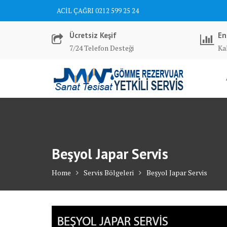
Skip
ACİL ÇAĞRI 0212 599 25 24
to
content
Ücretsiz Keşif
En
7/24 Telefon Desteği
Kal
Beşyol Japar Servis
Home
Servis Bölgeleri
Beşyol Japar Servis