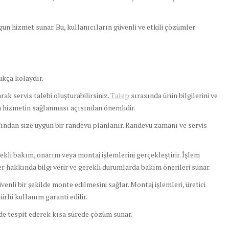
un hizmet sunar. Bu, kullanıcıların güvenli ve etkili çözümler
kça kolaydır.
ak servis talebi oluşturabilirsiniz.
Talep
sırasında ürün bilgilerini ve
ru hizmetin sağlanması açısından önemlidir.
fından size uygun bir randevu planlanır. Randevu zamanı ve servis
rekli bakım, onarım veya montaj işlemlerini gerçekleştirir. İşlem
 hakkında bilgi verir ve gerekli durumlarda bakım önerileri sunar.
enli bir şekilde monte edilmesini sağlar. Montaj işlemleri, üretici
rlü kullanım garanti edilir.
lde tespit ederek kısa sürede çözüm sunar.