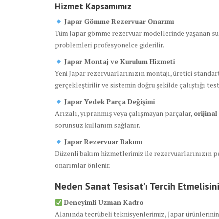
Hizmet Kapsamımız
Japar Gömme Rezervuar Onarımı
Tüm Japar gömme rezervuar modellerinde yaşanan su k
problemleri profesyonelce giderilir.
Japar Montaj ve Kurulum Hizmeti
Yeni Japar rezervuarlarınızın montajı, üretici standar
gerçekleştirilir ve sistemin doğru şekilde çalıştığı test 
Japar Yedek Parça Değişimi
Arızalı, yıpranmış veya çalışmayan parçalar,
orijina
sorunsuz kullanım sağlanır.
Japar Rezervuar Bakımı
Düzenli bakım hizmetlerimiz ile rezervuarlarınızın pe
onarımlar önlenir.
Neden Sanat Tesisat’ı Tercih Etmelisin
Deneyimli Uzman Kadro
Alanında tecrübeli teknisyenlerimiz, Japar ürünlerini