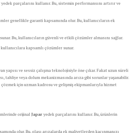
r yedek parçalarını kullanır. Bu, sistemin performansını artırır ve
imler genellikle garanti kapsamında olur. Bu, kullanıcıların ek
unar. Bu, kullanıcıların güvenli ve etkili çözümler almasını sağlar.
e kullanıcılara kapsamlı çözümler sunar.
n yapısı ve sessiz çalışma teknolojisiyle öne çıkar. Fakat uzun süreli
, tahliye veya dolum mekanizmasında arıza gibi sorunlar yaşanabilir.
ilde çözmek için uzman kadrosu ve gelişmiş ekipmanlarıyla hizmet
mlerinde orijinal
Japar
yedek parçalarını kullanır. Bu, ürünlerin
samında olur. Bu, olası arızalarda ek maliyetlerden kaçınmanızı