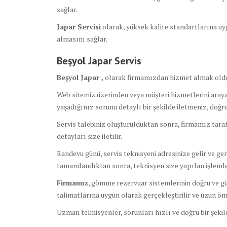
sağlar.
Japar Servisi
olarak, yüksek kalite standartlarına uyg
almasını sağlar.
Beşyol Japar Servis
Beşyol Japar ,
olarak firmamızdan hizmet almak oldu
Web sitemiz üzerinden veya müşteri hizmetlerini arayar
yaşadığınız sorunu detaylı bir şekilde iletmeniz, doğ
Servis talebiniz oluşturulduktan sonra, firmamız tara
detayları size iletilir.
Randevu günü, servis teknisyeni adresinize gelir ve ge
tamamlandıktan sonra, teknisyen size yapılan işlemler
Firmamız
, gömme rezervuar sistemlerinin doğru ve güv
talimatlarına uygun olarak gerçekleştirilir ve uzun ömü
Uzman teknisyenler, sorunları hızlı ve doğru bir şeki