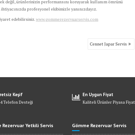
ek değil, ürünlerinizin performansını koruyarak kullanım ömrünü
 ihtiyacınızda profesyonel ekibimizle yanınızdayız.
ziyaret edebilirsiniz.
www.gommerezervuarservis.com
Cennet Japar Servis
retsiz Keşif
En Uygun Fiyat
24 Telefon Desteği
Kaliteli Ürünler Piyasa Fiyat
Rezervuar Yetkili Servis
Gömme Rezervuar Servis