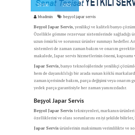
20
Eki
2025
bbadmin
beşyol japar servis
Beşyol Japar Servis
, yenilikçi ve kaliteli banyo çöz
Özellikle gömme rezervuar sistemlerinde sağladığı ü
uzun ömürlü ve sorunsuz ürünler sunmayı hedefler. A
sistemleri de zaman zaman bakım ve onarım gerektirebil
makalede, Japar servis hizmetlerinin önemi, kapsamı ve
Japar Servis
, banyo teknolojilerinde yenilikçi çözüm
hem de dayanıklılığı bir arada sunan köklü markalarda
zaman içerisinde bakım, parça değişimi veya onarım ge
yedek parça garantisiyle her zaman yanınızdadır.
Beşyol Japar Servis
Beşyol Japar Servis
teknisyenleri, markanın ürünleri 
özelliklerini ve olası sorunlarını en iyi şekilde bilirle
Japar Servis
ürünlerinin maksimum verimlilikte ve sor