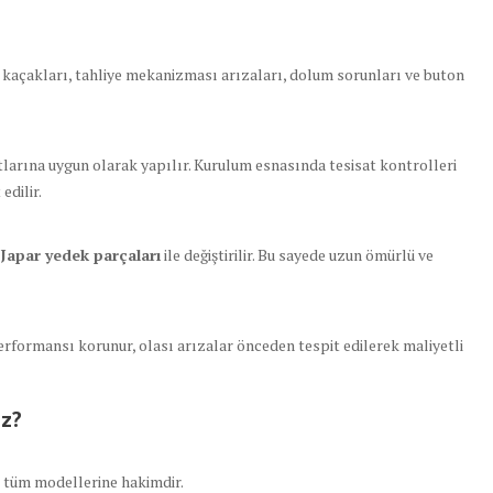
açakları, tahliye mekanizması arızaları, dolum sorunları ve buton
tlarına uygun olarak yapılır. Kurulum esnasında tesisat kontrolleri
edilir.
l Japar yedek parçaları
ile değiştirilir. Bu sayede uzun ömürlü ve
rformansı korunur, olası arızalar önceden tespit edilerek maliyetli
iz?
n tüm modellerine hakimdir.