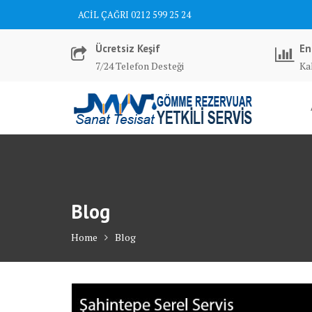
Skip
ACİL ÇAĞRI 0212 599 25 24
to
content
Ücretsiz Keşif
En
7/24 Telefon Desteği
Kal
Blog
Home
Blog