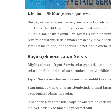
28
Tem
2024
bbadmin
büyükçekmece japar servis
Büyükçekmece Japar Servis
, yenilikçi ve kaliteli 
markadır. Özellikle gömme rezervuar sistemlerinde sa
kullanıcılarına uzun ömürlü ve sorunsuz ürünler sun
rezervuar sistemleri de zaman zaman bakım ve onarım g
girer. Bu makalede, Japar servis hizmetlerinin önemi, 
Büyükçekmece Japar Servis
Büyükçekmece Japar Servis
teknisyenleri, markanın 
teknik özelliklerini ve olası sorunlarını en iyi şekilde 
Japar Servis
ürünlerinin maksimum verimlilikte ve sor
Firmamız
, bakım ve onarım işlemlerinde orijinal Japa
uzun ömürlü olmasını sağlar.
Japar servisleri tarafından yapılan onarımlar ve değiş
maliyetlerden kaçınmasına yardımcı olur.