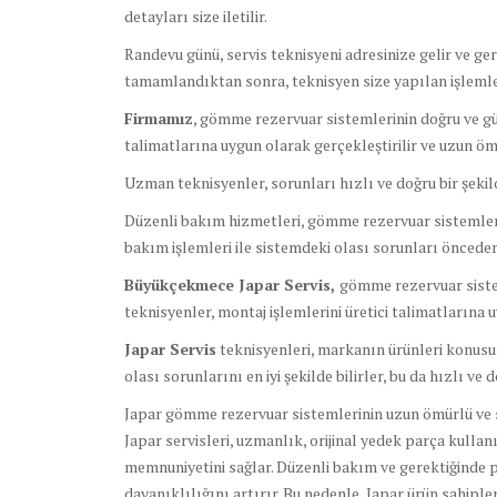
detayları size iletilir.
Randevu günü, servis teknisyeni adresinize gelir ve ge
tamamlandıktan sonra, teknisyen size yapılan işlemler
Firmamız
, gömme rezervuar sistemlerinin doğru ve güv
talimatlarına uygun olarak gerçekleştirilir ve uzun ömü
Uzman teknisyenler, sorunları hızlı ve doğru bir şeki
Düzenli bakım hizmetleri, gömme rezervuar sistemlerin
bakım işlemleri ile sistemdeki olası sorunları önceden 
Büyükçekmece Japar Servis,
gömme rezervuar sistem
teknisyenler, montaj işlemlerini üretici talimatlarına 
Japar Servis
teknisyenleri, markanın ürünleri konusund
olası sorunlarını en iyi şekilde bilirler, bu da hızlı ve
Japar gömme rezervuar sistemlerinin uzun ömürlü ve so
Japar servisleri, uzmanlık, orijinal yedek parça kulla
memnuniyetini sağlar. Düzenli bakım ve gerektiğinde 
dayanıklılığını artırır. Bu nedenle, Japar ürün sahipl