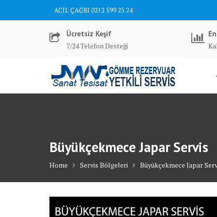
Skip
ACİL ÇAĞRI 0212 599 25 24
to
content
Ücretsiz Keşif
En
7/24 Telefon Desteği
Kal
Büyükçekmece Japar Servis
Home
Servis Bölgeleri
Büyükçekmece Japar Serv