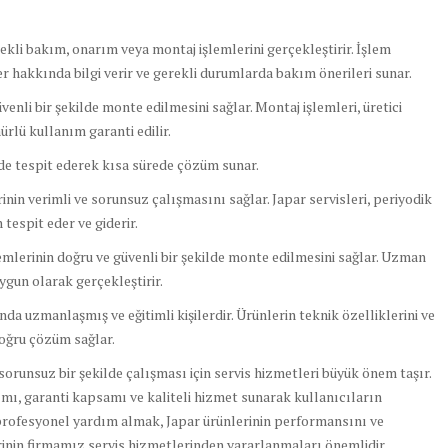
rekli bakım, onarım veya montaj işlemlerini gerçekleştirir. İşlem
 hakkında bilgi verir ve gerekli durumlarda bakım önerileri sunar.
enli bir şekilde monte edilmesini sağlar. Montaj işlemleri, üretici
rlü kullanım garanti edilir.
lde tespit ederek kısa sürede çözüm sunar.
in verimli ve sorunsuz çalışmasını sağlar. Japar servisleri, periyodik
tespit eder ve giderir.
lerinin doğru ve güvenli bir şekilde monte edilmesini sağlar. Uzman
uygun olarak gerçekleştirir.
a uzmanlaşmış ve eğitimli kişilerdir. Ürünlerin teknik özelliklerini ve
 doğru çözüm sağlar.
runsuz bir şekilde çalışması için servis hizmetleri büyük önem taşır.
nımı, garanti kapsamı ve kaliteli hizmet sunarak kullanıcıların
profesyonel yardım almak, Japar ürünlerinin performansını ve
erinin firmamız servis hizmetlerinden yararlanmaları önemlidir.