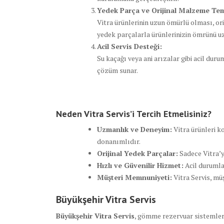
Yedek Parça ve Orijinal Malzeme Tem
Vitra ürünlerinin uzun ömürlü olması, orij
yedek parçalarla ürünlerinizin ömrünü uz
Acil Servis Desteği:
Su kaçağı veya ani arızalar gibi acil dur
çözüm sunar.
Neden Vitra Servis’i Tercih Etmelisiniz?
Uzmanlık ve Deneyim:
Vitra ürünleri k
donanımlıdır.
Orijinal Yedek Parçalar:
Sadece Vitra’y
Hızlı ve Güvenilir Hizmet:
Acil durumla
Müşteri Memnuniyeti:
Vitra Servis, mü
Büyükşehir Vitra Servis
Büyükşehir Vitra Servis
, gömme rezervuar sistemler