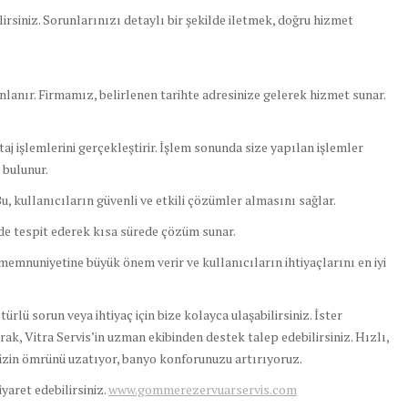
irsiniz. Sorunlarınızı detaylı bir şekilde iletmek, doğru hizmet
nlanır. Firmamız, belirlenen tarihte adresinize gelerek hizmet sunar.
j işlemlerini gerçekleştirir. İşlem sonunda size yapılan işlemler
 bulunur.
u, kullanıcıların güvenli ve etkili çözümler almasını sağlar.
lde tespit ederek kısa sürede çözüm sunar.
emnuniyetine büyük önem verir ve kullanıcıların ihtiyaçlarını en iyi
 türlü sorun veya ihtiyaç için bize kolayca ulaşabilirsiniz. İster
rak, Vitra Servis’in uzman ekibinden destek talep edebilirsiniz. Hızlı,
nizin ömrünü uzatıyor, banyo konforunuzu artırıyoruz.
ziyaret edebilirsiniz.
www.gommerezervuarservis.com