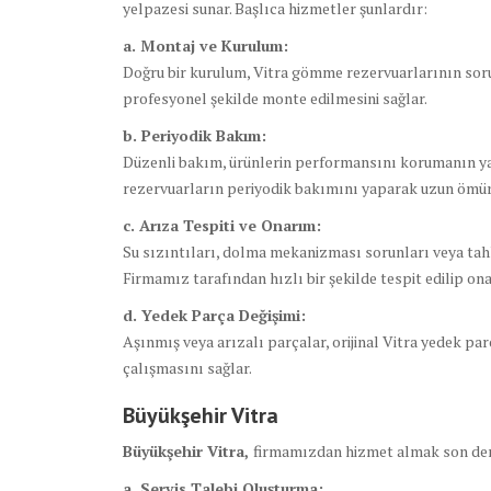
yelpazesi sunar. Başlıca hizmetler şunlardır:
a. Montaj ve Kurulum:
Doğru bir kurulum, Vitra gömme rezervuarlarının sorun
profesyonel şekilde monte edilmesini sağlar.
b. Periyodik Bakım:
Düzenli bakım, ürünlerin performansını korumanın yan
rezervuarların periyodik bakımını yaparak uzun ömür
c. Arıza Tespiti ve Onarım:
Su sızıntıları, dolma mekanizması sorunları veya tahl
Firmamız tarafından hızlı bir şekilde tespit edilip onar
d. Yedek Parça Değişimi:
Aşınmış veya arızalı parçalar, orijinal Vitra yedek par
çalışmasını sağlar.
Büyükşehir Vitra
Büyükşehir Vitra,
firmamızdan hizmet almak son dere
a. Servis Talebi Oluşturma: