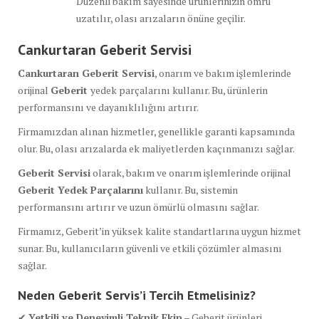
Düzenli bakım sayesinde ürünlerinizin ömrü
uzatılır, olası arızaların önüne geçilir.
Cankurtaran Geberit Servisi
Cankurtaran Geberit Servisi
, onarım ve bakım işlemlerinde
orijinal
Geberit
yedek parçalarını kullanır. Bu, ürünlerin
performansını ve dayanıklılığını artırır.
Firmamızdan alınan hizmetler, genellikle garanti kapsamında
olur. Bu, olası arızalarda ek maliyetlerden kaçınmanızı sağlar.
Geberit Servisi
olarak, bakım ve onarım işlemlerinde orijinal
Geberit Yedek Parçalarını
kullanır. Bu, sistemin
performansını artırır ve uzun ömürlü olmasını sağlar.
Firmamız, Geberit’in yüksek kalite standartlarına uygun hizmet
sunar. Bu, kullanıcıların güvenli ve etkili çözümler almasını
sağlar.
Neden Geberit Servis’i Tercih Etmelisiniz?
✔
Yetkili ve Deneyimli Teknik Ekip
– Geberit ürünleri