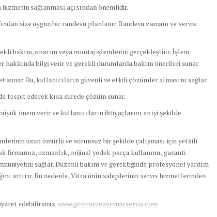
ru hizmetin sağlanması açısından önemlidir.
fından size uygun bir randevu planlanır. Randevu zamanı ve servis
rekli bakım, onarım veya montaj işlemlerini gerçekleştirir. İşlem
 hakkında bilgi verir ve gerekli durumlarda bakım önerileri sunar.
t sunar. Bu, kullanıcıların güvenli ve etkili çözümler almasını sağlar.
lde tespit ederek kısa sürede çözüm sunar.
üyük önem verir ve kullanıcıların ihtiyaçlarını en iyi şekilde
lerinin uzun ömürlü ve sorunsuz bir şekilde çalışması için yetkili
k firmamız, uzmanlık, orijinal yedek parça kullanımı, garanti
mnuniyetini sağlar. Düzenli bakım ve gerektiğinde profesyonel yardım
ını artırır. Bu nedenle, Vitra ürün sahiplerinin servis hizmetlerinden
ziyaret edebilirsiniz.
www.gommerezervuarservis.com