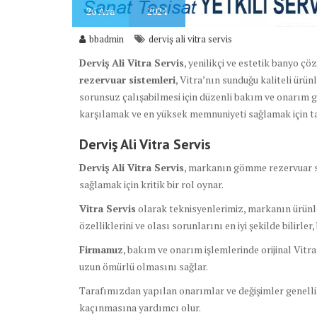
26
Ara
2024
bbadmin
derviş ali vitra servis
Derviş Ali Vitra Servis
, yenilikçi ve estetik banyo ç
rezervuar sistemleri
, Vitra’nın sunduğu kaliteli ürün
sorunsuz çalışabilmesi için düzenli bakım ve onarım ge
karşılamak ve en yüksek memnuniyeti sağlamak için t
Derviş Ali Vitra Servis
Derviş Ali Vitra Servis
, markanın gömme rezervuar s
sağlamak için kritik bir rol oynar.
Vitra Servis
olarak teknisyenlerimiz, markanın ürünle
özelliklerini ve olası sorunlarını en iyi şekilde bilirle
Firmamız
, bakım ve onarım işlemlerinde orijinal Vitr
uzun ömürlü olmasını sağlar.
Tarafımızdan yapılan onarımlar ve değişimler genelli
kaçınmasına yardımcı olur.