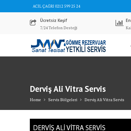
Skip
ACİL ÇAĞRI 0212 599 25 24
to
content
Ücretsiz Keşif
En
7/24 Telefon Desteği
Kal
Derviş Ali Vitra Servis
Home
Servis Bölgeleri
Derviş Ali Vitra Servis