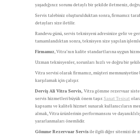
yaşadığınız sorunu detaylı bir şekilde iletmeniz, doğ
Servis talebiniz oluşturulduktan sonra, firmamız tara
detayları size iletilir.
Randevu günü, servis teknisyeni adresinize gelir ve ge
tamamlandıktan sonra, teknisyen size yapılan işlemler
Firmamız
, Vitra’nın kalite standartlarına uygun hizme
Uzman teknisyenler, sorunları hızlı ve doğru bir şeki
Vitra servisi olarak firmamız, müşteri memnuniyetine b
karşılamak için çalışır.
Derviş Ali Vitra Servis,
Vitra gömme rezervuar sistem
servis hizmetleri büyük önem taşır.
Sanat Tesisat
olara
kapsamı ve kaliteli hizmet sunarak kullanıcıların me
almak, Vitra ürünlerinin performansını ve dayanıklılığ
yararlanmaları önemlidir.
Gömme Rezervuar Servis
ile ilgili diğer sitemizi de 