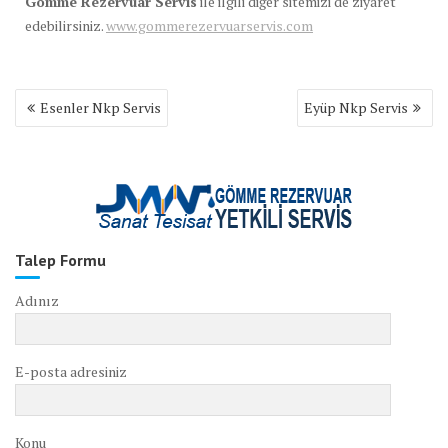
Gömme Rezervuar Servis
ile ilgili diğer sitemizi de ziyaret
edebilirsiniz.
www.gommerezervuarservis.com
Yazı
Esenler Nkp Servis
Eyüp Nkp Servis
gezinmesi
Talep Formu
Adınız
E-posta adresiniz
Konu