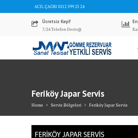
Skip
ACİL ÇAĞRI 0212 599 25 24
to
content
Ücretsiz Keşif
En
7/24 Telefon Desteği
Kal
Feriköy Japar Servis
Home
Servis Bölgeleri
Feriköy Japar Servis