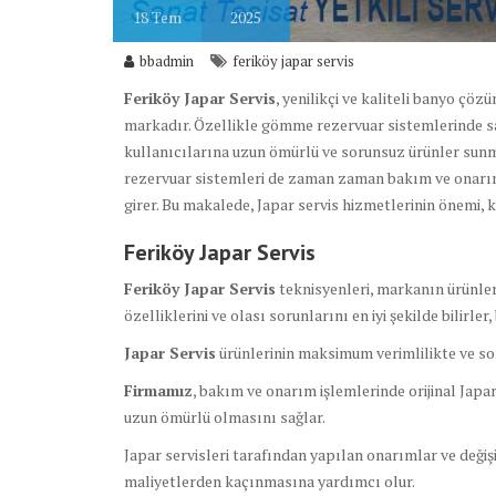
18
Tem
2025
bbadmin
feriköy japar servis
Feriköy Japar Servis
, yenilikçi ve kaliteli banyo çö
markadır. Özellikle gömme rezervuar sistemlerinde sa
kullanıcılarına uzun ömürlü ve sorunsuz ürünler sun
rezervuar sistemleri de zaman zaman bakım ve onarım g
girer. Bu makalede, Japar servis hizmetlerinin önemi, 
Feriköy Japar Servis
Feriköy Japar Servis
teknisyenleri, markanın ürünler
özelliklerini ve olası sorunlarını en iyi şekilde bilirle
Japar Servis
ürünlerinin maksimum verimlilikte ve sor
Firmamız
, bakım ve onarım işlemlerinde orijinal Japa
uzun ömürlü olmasını sağlar.
Japar servisleri tarafından yapılan onarımlar ve değiş
maliyetlerden kaçınmasına yardımcı olur.