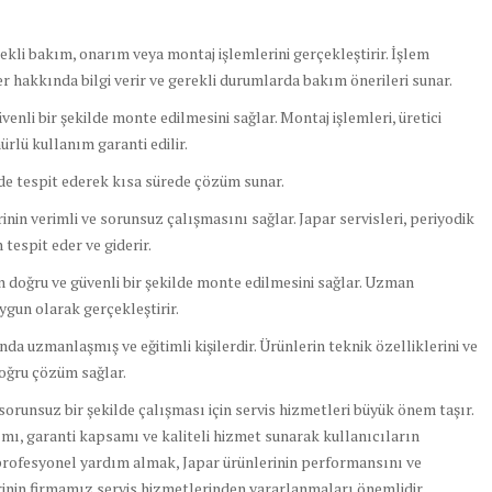
rekli bakım, onarım veya montaj işlemlerini gerçekleştirir. İşlem
 hakkında bilgi verir ve gerekli durumlarda bakım önerileri sunar.
enli bir şekilde monte edilmesini sağlar. Montaj işlemleri, üretici
rlü kullanım garanti edilir.
lde tespit ederek kısa sürede çözüm sunar.
in verimli ve sorunsuz çalışmasını sağlar. Japar servisleri, periyodik
tespit eder ve giderir.
 doğru ve güvenli bir şekilde monte edilmesini sağlar. Uzman
uygun olarak gerçekleştirir.
a uzmanlaşmış ve eğitimli kişilerdir. Ürünlerin teknik özelliklerini ve
 doğru çözüm sağlar.
runsuz bir şekilde çalışması için servis hizmetleri büyük önem taşır.
nımı, garanti kapsamı ve kaliteli hizmet sunarak kullanıcıların
profesyonel yardım almak, Japar ürünlerinin performansını ve
erinin firmamız servis hizmetlerinden yararlanmaları önemlidir.