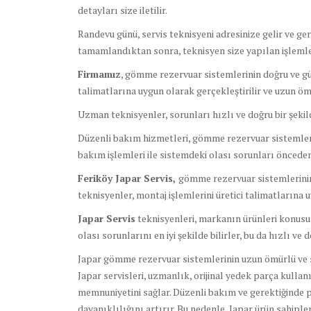
detayları size iletilir.
Randevu günü, servis teknisyeni adresinize gelir ve ge
tamamlandıktan sonra, teknisyen size yapılan işlemler
Firmamız
, gömme rezervuar sistemlerinin doğru ve güv
talimatlarına uygun olarak gerçekleştirilir ve uzun ömü
Uzman teknisyenler, sorunları hızlı ve doğru bir şeki
Düzenli bakım hizmetleri, gömme rezervuar sistemlerin
bakım işlemleri ile sistemdeki olası sorunları önceden 
Feriköy Japar Servis,
gömme rezervuar sistemlerinin
teknisyenler, montaj işlemlerini üretici talimatlarına 
Japar Servis
teknisyenleri, markanın ürünleri konusund
olası sorunlarını en iyi şekilde bilirler, bu da hızlı ve
Japar gömme rezervuar sistemlerinin uzun ömürlü ve so
Japar servisleri, uzmanlık, orijinal yedek parça kulla
memnuniyetini sağlar. Düzenli bakım ve gerektiğinde 
dayanıklılığını artırır. Bu nedenle, Japar ürün sahipl