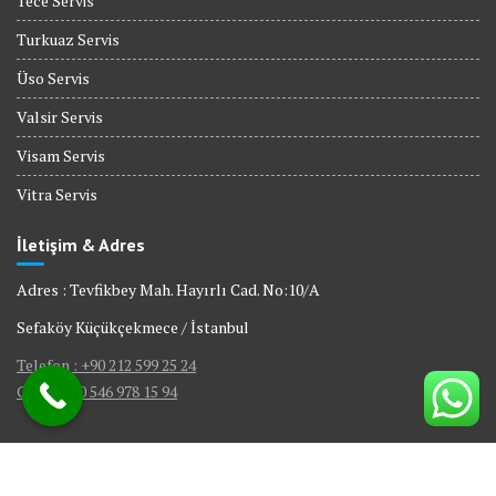
Tece Servis
Turkuaz Servis
Üso Servis
Valsir Servis
Visam Servis
Vitra Servis
İletişim & Adres
Adres : Tevfikbey Mah. Hayırlı Cad. No:10/A
Sefaköy Küçükçekmece / İstanbul
Telefon : +90 212 599 25 24
GSM : +90 546 978 15 94
© All right reserved 2017
|
Web Tasarım Bakırköy Bilişim