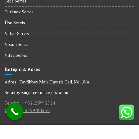
Tece Servis
Turkuaz Servis
Üso Servis
Valsir Servis
Visam Servis
Vitra Servis
İletişim & Adres
Adres : Tevfikbey Mah. Hayırlı Cad. No:10/A
Sefaköy Küçükçekmece / İstanbul
Telefon : +90 212 599 25 24
GSM : +90 546 978 15 94
© All right reserved 2017
|
Web Tasarım Bakırköy Bilişim