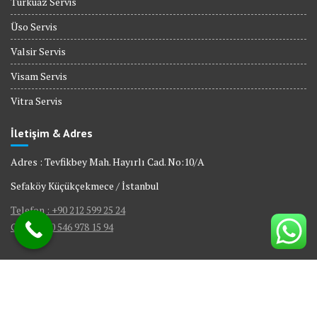
Turkuaz Servis
Üso Servis
Valsir Servis
Visam Servis
Vitra Servis
İletişim & Adres
Adres : Tevfikbey Mah. Hayırlı Cad. No:10/A
Sefaköy Küçükçekmece / İstanbul
Telefon : +90 212 599 25 24
GSM : +90 546 978 15 94
© All right reserved 2017
|
Web Tasarım Bakırköy Bilişim