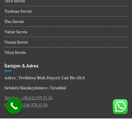
Tece Servis
Turkuaz Servis
Üso Servis
Valsir Servis
Visam Servis
Vitra Servis
İletişim & Adres
Adres : Tevfikbey Mah. Hayırlı Cad. No:10/A
Sefaköy Küçükçekmece / İstanbul
Telefon : +90 212 599 25 24
GSM : +90 546 978 15 94
© All right reserved 2017
|
Web Tasarım Bakırköy Bilişim