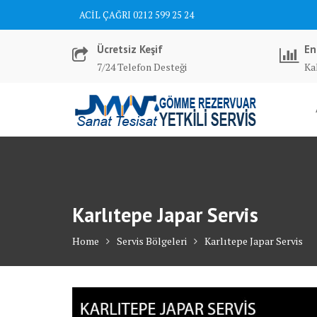
Skip
ACİL ÇAĞRI 0212 599 25 24
to
content
Ücretsiz Keşif
En
7/24 Telefon Desteği
Kal
Karlıtepe Japar Servis
Home
Servis Bölgeleri
Karlıtepe Japar Servis