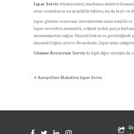
Japar Servis
teknisyenleri, markanın ürünleri konusund
olası sorunlarını en iyi şekilde bilirler, bu da hızlı ve
Japar gömme rezervuar sistemlerinin uzun ömürlü ve so
Japar servisleri, uzmanlık, orijinal yedek parça kulla
memnuniyetini sağlar. Düzenli bakım ve gerektiğinde 
dayanıklılığını artırır. Bu nedenle, Japar ürün sahipl
Gömme Rezervuar Servis
ile ilgili diğer sitemizi de 
Yazı
Karayolları Mahallesi Japar Servis
gezinmesi
Üc