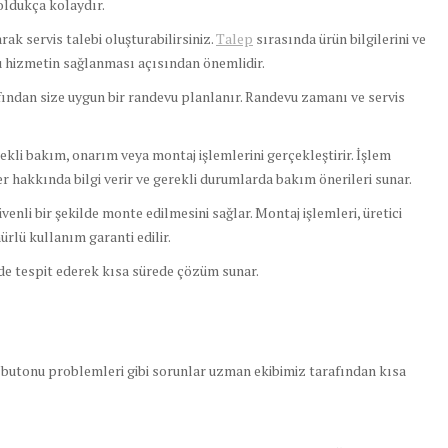
ldukça kolaydır.
ak servis talebi oluşturabilirsiniz.
Talep
sırasında ürün bilgilerini ve
ru hizmetin sağlanması açısından önemlidir.
fından size uygun bir randevu planlanır. Randevu zamanı ve servis
rekli bakım, onarım veya montaj işlemlerini gerçekleştirir. İşlem
 hakkında bilgi verir ve gerekli durumlarda bakım önerileri sunar.
enli bir şekilde monte edilmesini sağlar. Montaj işlemleri, üretici
rlü kullanım garanti edilir.
lde tespit ederek kısa sürede çözüm sunar.
 butonu problemleri gibi sorunlar uzman ekibimiz tarafından kısa