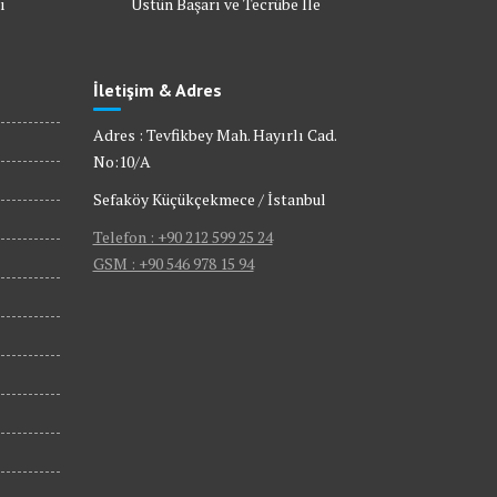
ı
Üstün Başarı ve Tecrübe İle
İletişim & Adres
Adres : Tevfikbey Mah. Hayırlı Cad.
No:10/A
Sefaköy Küçükçekmece / İstanbul
Telefon : +90 212 599 25 24
GSM : +90 546 978 15 94