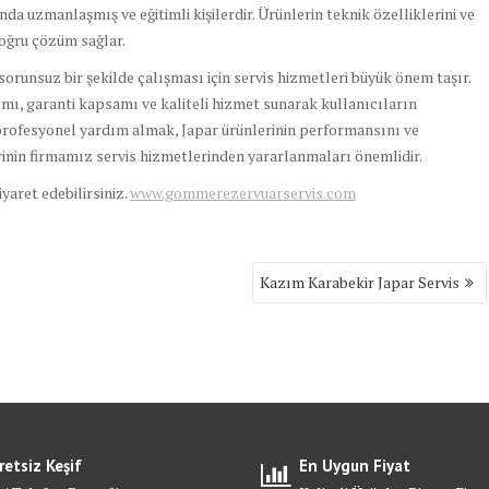
a uzmanlaşmış ve eğitimli kişilerdir. Ürünlerin teknik özelliklerini ve
 doğru çözüm sağlar.
runsuz bir şekilde çalışması için servis hizmetleri büyük önem taşır.
nımı, garanti kapsamı ve kaliteli hizmet sunarak kullanıcıların
profesyonel yardım almak, Japar ürünlerinin performansını ve
erinin firmamız servis hizmetlerinden yararlanmaları önemlidir.
ziyaret edebilirsiniz.
www.gommerezervuarservis.com
Kazım Karabekir Japar Servis
retsiz Keşif
En Uygun Fiyat