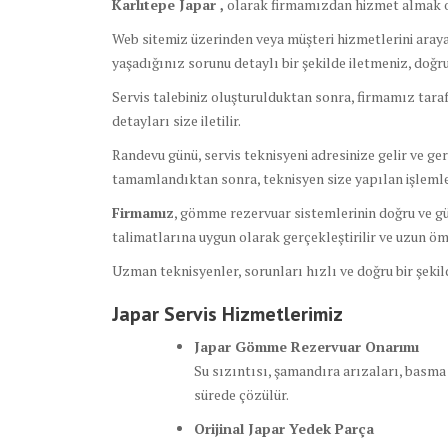
Karlıtepe Japar ,
olarak firmamızdan hizmet almak o
Web sitemiz üzerinden veya müşteri hizmetlerini arayar
yaşadığınız sorunu detaylı bir şekilde iletmeniz, doğ
Servis talebiniz oluşturulduktan sonra, firmamız tara
detayları size iletilir.
Randevu günü, servis teknisyeni adresinize gelir ve ge
tamamlandıktan sonra, teknisyen size yapılan işlemler
Firmamız
, gömme rezervuar sistemlerinin doğru ve güv
talimatlarına uygun olarak gerçekleştirilir ve uzun ömü
Uzman teknisyenler, sorunları hızlı ve doğru bir şeki
Japar Servis Hizmetlerimiz
Japar Gömme Rezervuar Onarımı
Su sızıntısı, şamandıra arızaları, basma
sürede çözülür.
Orijinal Japar Yedek Parça