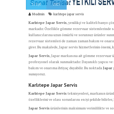
11
Eyl
2025
bbadmin
karlıtepe japar servis
Karlıtepe Japar Servis
, yenilikçi ve kaliteli banyo 
markadır. Özellikle gömme rezervuar sistemlerinde sa
kullanıcılarına uzun ömürlü ve sorunsuz ürünler sun
rezervuar sistemleri de zaman zaman bakım ve onarım g
girer. Bu makalede, Japar servis hizmetlerinin önemi, 
Japar Servis
, Japar markasına ait gömme rezervuar ü
profesyonel olarak sunmaktadır. Dayanıklı yapısı v
bakım ve onarıma ihtiyaç duyabilir. Bu noktada
Japar 
sunuyoruz.
Karlıtepe Japar Servis
Karlıtepe Japar Servis
teknisyenleri, markanın ürünl
özelliklerini ve olası sorunlarını en iyi şekilde bilirle
Japar Servis
ürünlerinin maksimum verimlilikte ve sor