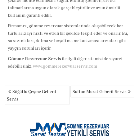
şekilde monte edilmesini sağlar. Montaj işlemleri, üretici
talimatlarına uygun olarak gerçekleştirilir ve uzun ömürlü
kullanım garanti edilir.
Firmamız, gömme rezervuar sistemlerinde oluşabilecek her
türlü arızayı hızlı ve etkili bir şekilde tespit eder ve onarır. Bu,
su sızıntıları, dolma ve boşaltma mekanizması arızaları gibi
yaygın sorunları içerir.
Gömme Rezervuar Servis
ile ilgili diğer sitemizi de ziyaret
edebilirsiniz.
www.gommerezervuarservis.com
Yazı
Söğütlü Çeşme Geberit
Sultan Murat Geberit Servis
gezinmesi
Servis