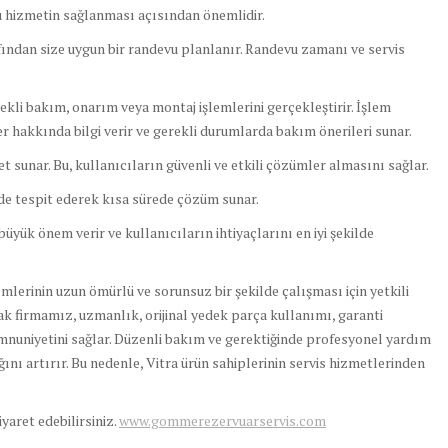
ru hizmetin sağlanması açısından önemlidir.
fından size uygun bir randevu planlanır. Randevu zamanı ve servis
rekli bakım, onarım veya montaj işlemlerini gerçekleştirir. İşlem
 hakkında bilgi verir ve gerekli durumlarda bakım önerileri sunar.
t sunar. Bu, kullanıcıların güvenli ve etkili çözümler almasını sağlar.
lde tespit ederek kısa sürede çözüm sunar.
üyük önem verir ve kullanıcıların ihtiyaçlarını en iyi şekilde
lerinin uzun ömürlü ve sorunsuz bir şekilde çalışması için yetkili
k firmamız, uzmanlık, orijinal yedek parça kullanımı, garanti
mnuniyetini sağlar. Düzenli bakım ve gerektiğinde profesyonel yardım
ını artırır. Bu nedenle, Vitra ürün sahiplerinin servis hizmetlerinden
ziyaret edebilirsiniz.
www.gommerezervuarservis.com