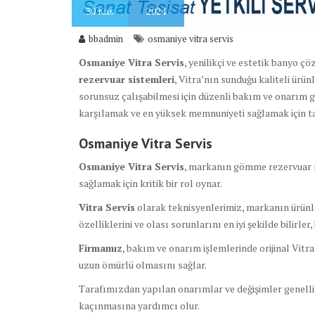
30
Kas
2024
bbadmin
osmaniye vitra servis
Osmaniye Vitra Servis
, yenilikçi ve estetik banyo ç
rezervuar sistemleri
, Vitra’nın sunduğu kaliteli ürün
sorunsuz çalışabilmesi için düzenli bakım ve onarım ge
karşılamak ve en yüksek memnuniyeti sağlamak için t
Osmaniye Vitra Servis
Osmaniye Vitra Servis
, markanın gömme rezervuar s
sağlamak için kritik bir rol oynar.
Vitra Servis
olarak teknisyenlerimiz, markanın ürünle
özelliklerini ve olası sorunlarını en iyi şekilde bilirle
Firmamız
, bakım ve onarım işlemlerinde orijinal Vitr
uzun ömürlü olmasını sağlar.
Tarafımızdan yapılan onarımlar ve değişimler genelli
kaçınmasına yardımcı olur.