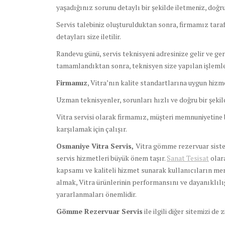
yaşadığınız sorunu detaylı bir şekilde iletmeniz, doğ
Servis talebiniz oluşturulduktan sonra, firmamız tara
detayları size iletilir.
Randevu günü, servis teknisyeni adresinize gelir ve ge
tamamlandıktan sonra, teknisyen size yapılan işlemler
Firmamız
, Vitra’nın kalite standartlarına uygun hizme
Uzman teknisyenler, sorunları hızlı ve doğru bir şeki
Vitra servisi olarak firmamız, müşteri memnuniyetine b
karşılamak için çalışır.
Osmaniye Vitra Servis,
Vitra gömme rezervuar sistem
servis hizmetleri büyük önem taşır.
Sanat Tesisat
olara
kapsamı ve kaliteli hizmet sunarak kullanıcıların me
almak, Vitra ürünlerinin performansını ve dayanıklılığ
yararlanmaları önemlidir.
Gömme Rezervuar Servis
ile ilgili diğer sitemizi de 