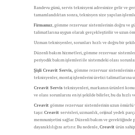
Randevu günü, servis teknisyeni adresinize gelir ve ge
tamamlandıktan sonra, teknisyen size yapılan işlemler
Firmamız
, gömme rezervuar sistemlerinin doğru ve güv
talimatlarına uygun olarak gerçekleştirilir ve uzun ömü
Uzman teknisyenler, sorunları hızlı ve doğru bir şeki
Düzenli bakım hizmetleri, gömme rezervuar sistemleri
periyodik bakım işlemleri ile sistemdeki olası sorunlar
Şişli Creavit Servis,
gömme rezervuar sistemlerinin d
teknisyenler, montaj işlemlerini üretici talimatlarına 
Creavit Servis
teknisyenleri, markanın ürünleri konus
ve olası sorunlarını en iyi şekilde bilirler, bu da hızlı
Creavit
gömme rezervuar sistemlerinin uzun ömürlü ve
taşır.
Creavit
servisleri, uzmanlık, orijinal yedek par
memnuniyetini sağlar. Düzenli bakım ve gerektiğinde
dayanıklılığını artırır. Bu nedenle,
Creavit
ürün sahip