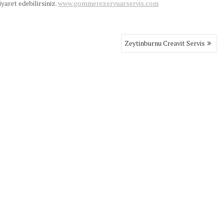
ziyaret edebilirsiniz.
www.gommerezervuarservis.com
Zeytinburnu Creavit Servis