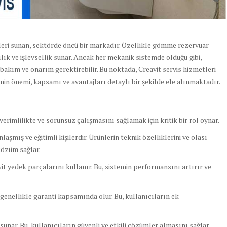
mleri sunan, sektörde öncü bir markadır. Özellikle gömme rezervuar
lılık ve işlevsellik sunar. Ancak her mekanik sistemde olduğu gibi,
kım ve onarım gerektirebilir. Bu noktada, Creavit servis hizmetleri
nin önemi, kapsamı ve avantajları detaylı bir şekilde ele alınmaktadır.
imlilikte ve sorunsuz çalışmasını sağlamak için kritik bir rol oynar.
mış ve eğitimli kişilerdir. Ürünlerin teknik özelliklerini ve olası
 çözüm sağlar.
vit yedek parçalarını kullanır. Bu, sistemin performansını artırır ve
enellikle garanti kapsamında olur. Bu, kullanıcıların ek
unar. Bu, kullanıcıların güvenli ve etkili çözümler almasını sağlar.