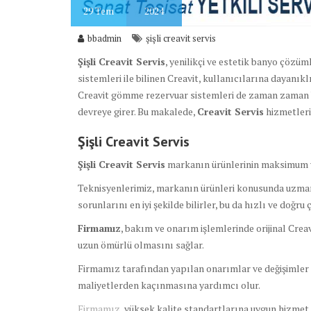
29
Tem
2024
bbadmin
şişli creavit servis
Şişli Creavit Servis
, yenilikçi ve estetik banyo çözü
sistemleri ile bilinen Creavit, kullanıcılarına dayanık
Creavit gömme rezervuar sistemleri de zaman zaman ba
devreye girer. Bu makalede,
Creavit Servis
hizmetleri
Şişli Creavit Servis
Şişli Creavit Servis
markanın ürünlerinin maksimum ver
Teknisyenlerimiz, markanın ürünleri konusunda uzmanlaş
sorunlarını en iyi şekilde bilirler, bu da hızlı ve doğru
Firmamız
, bakım ve onarım işlemlerinde orijinal Crea
uzun ömürlü olmasını sağlar.
Firmamız tarafından yapılan onarımlar ve değişimler g
maliyetlerden kaçınmasına yardımcı olur.
Firmamız
, yüksek kalite standartlarına uygun hizmet s