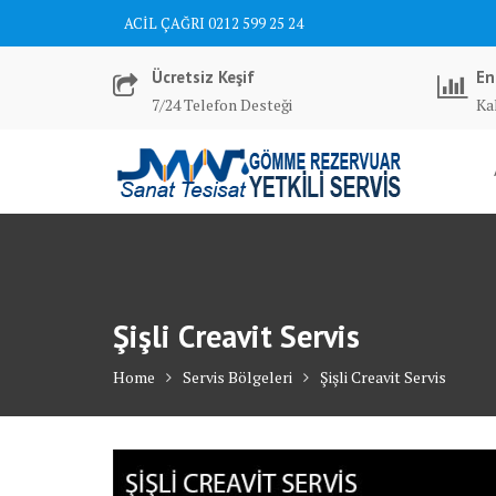
Skip
ACİL ÇAĞRI 0212 599 25 24
to
content
Ücretsiz Keşif
En
7/24 Telefon Desteği
Kal
Şişli Creavit Servis
Home
Servis Bölgeleri
Şişli Creavit Servis