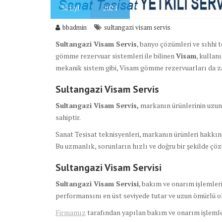
30
Eyl
2024
bbadmin
sultangazi visam servis
Sultangazi Visam Servis
, banyo çözümleri ve sıhhi t
gömme rezervuar sistemleri ile bilinen
Visam
, kullan
mekanik sistem gibi, Visam gömme rezervuarları da z
Sultangazi Visam Servis
Sultangazi Visam Servis,
markanın ürünlerinin uzun ö
sahiptir.
Sanat Tesisat teknisyenleri, markanın ürünleri hakkı
Bu uzmanlık, sorunların hızlı ve doğru bir şekilde çöz
Sultangazi Visam Servisi
Sultangazi Visam Servisi
, bakım ve onarım işlemleri
performansını en üst seviyede tutar ve uzun ömürlü o
Firmamız
tarafından yapılan bakım ve onarım işlemler