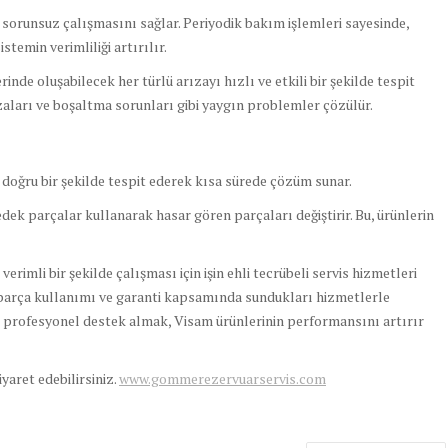
orunsuz çalışmasını sağlar. Periyodik bakım işlemleri sayesinde,
stemin verimliliği artırılır.
nde oluşabilecek her türlü arızayı hızlı ve etkili bir şekilde tespit
zaları ve boşaltma sorunları gibi yaygın problemler çözülür.
 doğru bir şekilde tespit ederek kısa sürede çözüm sunar.
edek parçalar kullanarak hasar gören parçaları değiştirir. Bu, ürünlerin
imli bir şekilde çalışması için işin ehli tecrübeli servis hizmetleri
 parça kullanımı ve garanti kapsamında sundukları hizmetlerle
e profesyonel destek almak, Visam ürünlerinin performansını artırır
ziyaret edebilirsiniz.
www.gommerezervuarservis.com