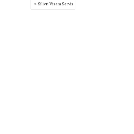
Yazı
Silivri Visam Servis
gezinmesi