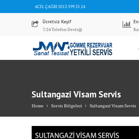
Skip
ACİL ÇAĞRI 0212 599 25 24
to
content
Ücretsiz Keşif
En
7/24 Telefon Desteği
Kal
Sultangazi Visam Servis
Home
Servis Bölgeleri
Sultangazi Visam Servis