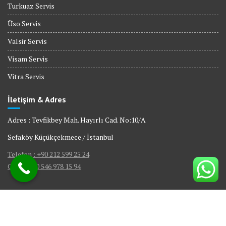
Turkuaz Servis
Üso Servis
Valsir Servis
Visam Servis
Vitra Servis
İletişim & Adres
Adres : Tevfikbey Mah. Hayırlı Cad. No:10/A
Sefaköy Küçükçekmece / İstanbul
Telefon : +90 212 599 25 24
GSM : +90 546 978 15 94
© All right reserved 2017
|
Web Tasarım Bakırköy Bilişim