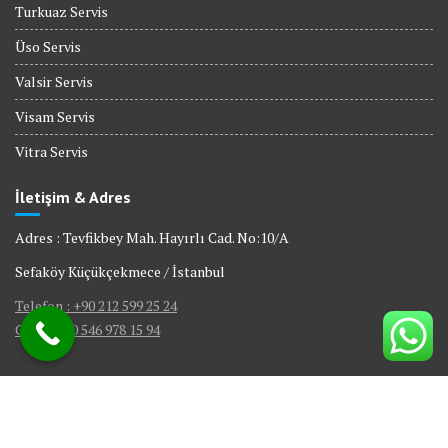
Turkuaz Servis
Üso Servis
Valsir Servis
Visam Servis
Vitra Servis
İletişim & Adres
Adres : Tevfikbey Mah. Hayırlı Cad. No:10/A
Sefaköy Küçükçekmece / İstanbul
Telefon : +90 212 599 25 24
GSM : +90 546 978 15 94
© All right reserved 2017
|
Web Tasarım Bakırköy Bilişim