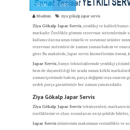
20
Eki
2025
bbadmin
ziya gökalp japar servis
Ziya Gökalp Japar Servis
, yenilikçi ve kaliteli ban
markadır. Özellikle gömme rezervuar sistemlerinde sa
kullanıcılarına uzun ömürlü ve sorunsuz ürünler sun
rezervuar sistemleri de zaman zaman bakım ve onarım g
girer. Bu makalede, Japar servis hizmetlerinin önemi, 
Japar Servis
, banyo teknolojilerinde yenilikçi çözüm
hem de dayanıklılığı bir arada sunan köklü markalarda
zaman içerisinde bakım, parça değişimi veya onarım ge
yedek parça garantisiyle her zaman yanınızdadır.
Ziya Gökalp Japar Servis
Ziya Gökalp Japar Servis
teknisyenleri, markanın ür
özelliklerini ve olası sorunlarını en iyi şekilde bilirle
Japar Servis
ürünlerinin maksimum verimlilikte ve sor