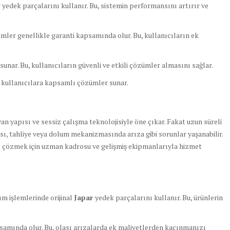
r yedek parçalarını kullanır. Bu, sistemin performansını artırır ve
imler genellikle garanti kapsamında olur. Bu, kullanıcıların ek
unar. Bu, kullanıcıların güvenli ve etkili çözümler almasını sağlar.
e kullanıcılara kapsamlı çözümler sunar.
n yapısı ve sessiz çalışma teknolojisiyle öne çıkar. Fakat uzun süreli
, tahliye veya dolum mekanizmasında arıza gibi sorunlar yaşanabilir.
ilde çözmek için uzman kadrosu ve gelişmiş ekipmanlarıyla hizmet
ım işlemlerinde orijinal
Japar
yedek parçalarını kullanır. Bu, ürünlerin
samında olur. Bu, olası arızalarda ek maliyetlerden kaçınmanızı