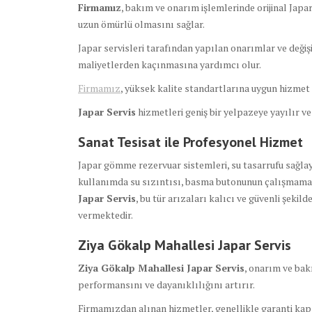
Firmamız
, bakım ve onarım işlemlerinde orijinal Japa
uzun ömürlü olmasını sağlar.
Japar servisleri tarafından yapılan onarımlar ve değiş
maliyetlerden kaçınmasına yardımcı olur.
Firmamız
, yüksek kalite standartlarına uygun hizmet s
Japar Servis
hizmetleri geniş bir yelpazeye yayılır v
Sanat Tesisat ile Profesyonel Hizmet
Japar gömme rezervuar sistemleri, su tasarrufu sağlaya
kullanımda su sızıntısı, basma butonunun çalışmaması
Japar Servis
, bu tür arızaları kalıcı ve güvenli şek
vermektedir.
Ziya Gökalp Mahallesi Japar Servis
Ziya Gökalp Mahallesi Japar Servis
, onarım ve bak
performansını ve dayanıklılığını artırır.
Firmamızdan alınan hizmetler, genellikle garanti kap