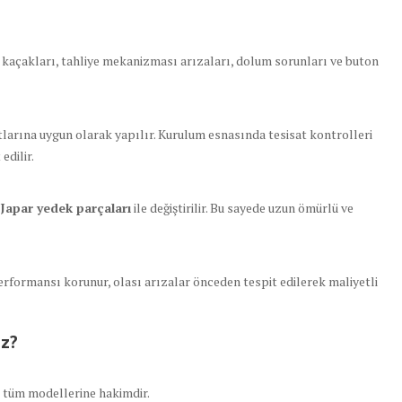
açakları, tahliye mekanizması arızaları, dolum sorunları ve buton
tlarına uygun olarak yapılır. Kurulum esnasında tesisat kontrolleri
edilir.
l Japar yedek parçaları
ile değiştirilir. Bu sayede uzun ömürlü ve
rformansı korunur, olası arızalar önceden tespit edilerek maliyetli
iz?
n tüm modellerine hakimdir.