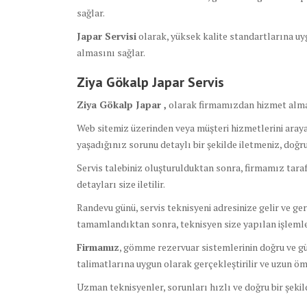
sağlar.
Japar Servisi
olarak, yüksek kalite standartlarına uyg
almasını sağlar.
Ziya Gökalp Japar Servis
Ziya Gökalp Japar ,
olarak firmamızdan hizmet alma
Web sitemiz üzerinden veya müşteri hizmetlerini arayar
yaşadığınız sorunu detaylı bir şekilde iletmeniz, doğ
Servis talebiniz oluşturulduktan sonra, firmamız tara
detayları size iletilir.
Randevu günü, servis teknisyeni adresinize gelir ve ge
tamamlandıktan sonra, teknisyen size yapılan işlemler
Firmamız
, gömme rezervuar sistemlerinin doğru ve güv
talimatlarına uygun olarak gerçekleştirilir ve uzun ömü
Uzman teknisyenler, sorunları hızlı ve doğru bir şeki