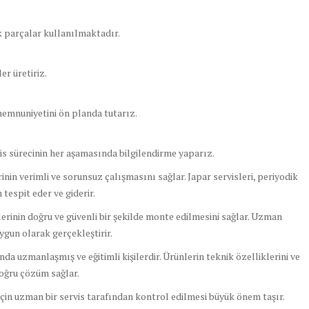
k parçalar kullanılmaktadır.
er üretiriz.
memnuniyetini ön planda tutarız.
is sürecinin her aşamasında bilgilendirme yaparız.
in verimli ve sorunsuz çalışmasını sağlar. Japar servisleri, periyodik
tespit eder ve giderir.
rinin doğru ve güvenli bir şekilde monte edilmesini sağlar. Uzman
uygun olarak gerçekleştirir.
a uzmanlaşmış ve eğitimli kişilerdir. Ürünlerin teknik özelliklerini ve
 doğru çözüm sağlar.
in uzman bir servis tarafından kontrol edilmesi büyük önem taşır.