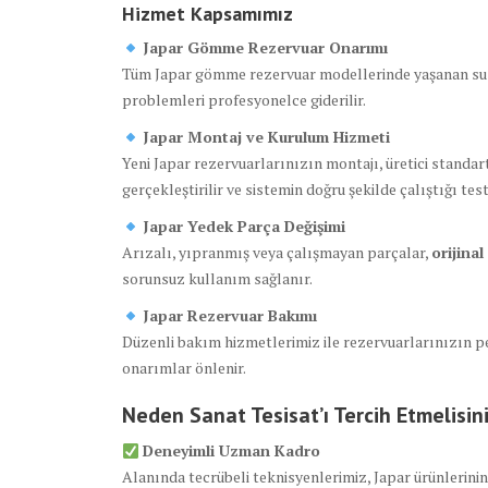
Hizmet Kapsamımız
Japar Gömme Rezervuar Onarımı
Tüm Japar gömme rezervuar modellerinde yaşanan su k
problemleri profesyonelce giderilir.
Japar Montaj ve Kurulum Hizmeti
Yeni Japar rezervuarlarınızın montajı, üretici standar
gerçekleştirilir ve sistemin doğru şekilde çalıştığı test 
Japar Yedek Parça Değişimi
Arızalı, yıpranmış veya çalışmayan parçalar,
orijina
sorunsuz kullanım sağlanır.
Japar Rezervuar Bakımı
Düzenli bakım hizmetlerimiz ile rezervuarlarınızın pe
onarımlar önlenir.
Neden Sanat Tesisat’ı Tercih Etmelisin
Deneyimli Uzman Kadro
Alanında tecrübeli teknisyenlerimiz, Japar ürünlerini