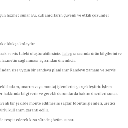
un hizmet sunar. Bu, kullanıcıların güvenli ve etkili çözümler
k oldukça kolaydır.
ak servis talebi oluşturabilirsiniz.
Talep
sırasında ürün bilgilerini ve
ru hizmetin sağlanması açısından önemlidir.
fından size uygun bir randevu planlanır. Randevu zamanı ve servis
rekli bakım, onarım veya montaj işlemlerini gerçekleştirir. İşlem
 hakkında bilgi verir ve gerekli durumlarda bakım önerileri sunar.
enli bir şekilde monte edilmesini sağlar. Montaj işlemleri, üretici
rlü kullanım garanti edilir.
lde tespit ederek kısa sürede çözüm sunar.