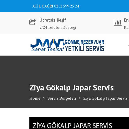
Skip
ACİL ÇAĞRI 0212 599 25 24
to
content
Ücretsiz Keşif
En
7/24 Telefon Desteği
Kal
Ziya Gökalp Japar Servis
Home
Servis Bölgeleri
Ziya Gökalp Japar Servis