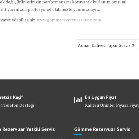
ek değil, ürünlerinizin performansını koruyarak kullanım ömrünü
 ihtiyacınızda profesyonel ekibimizle yanınızdayız.
ziyaret edebilirsiniz.
www.gommerezervuarservis.com
Adnan Kahveci Japar Servis
retsiz Keşif
En Uygun Fiyat
24 Telefon Desteği
Kaliteli Ürünler Piyasa Fiyat
Rezervuar Yetkili Servis
Gömme Rezervuar Servis