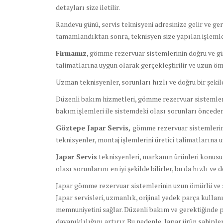
detayları size iletilir.
Randevu günü, servis teknisyeni adresinize gelir ve ge
tamamlandıktan sonra, teknisyen size yapılan işlemler
Firmamız
, gömme rezervuar sistemlerinin doğru ve güv
talimatlarına uygun olarak gerçekleştirilir ve uzun ömü
Uzman teknisyenler, sorunları hızlı ve doğru bir şeki
Düzenli bakım hizmetleri, gömme rezervuar sistemlerin
bakım işlemleri ile sistemdeki olası sorunları önceden 
Göztepe Japar Servis,
gömme rezervuar sistemlerini
teknisyenler, montaj işlemlerini üretici talimatlarına 
Japar Servis
teknisyenleri, markanın ürünleri konusund
olası sorunlarını en iyi şekilde bilirler, bu da hızlı ve
Japar gömme rezervuar sistemlerinin uzun ömürlü ve so
Japar servisleri, uzmanlık, orijinal yedek parça kulla
memnuniyetini sağlar. Düzenli bakım ve gerektiğinde 
dayanıklılığını artırır. Bu nedenle, Japar ürün sahipl