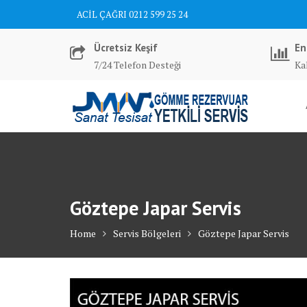
Skip
ACİL ÇAĞRI 0212 599 25 24
to
content
Ücretsiz Keşif
En
7/24 Telefon Desteği
Kal
Göztepe Japar Servis
Home
Servis Bölgeleri
Göztepe Japar Servis