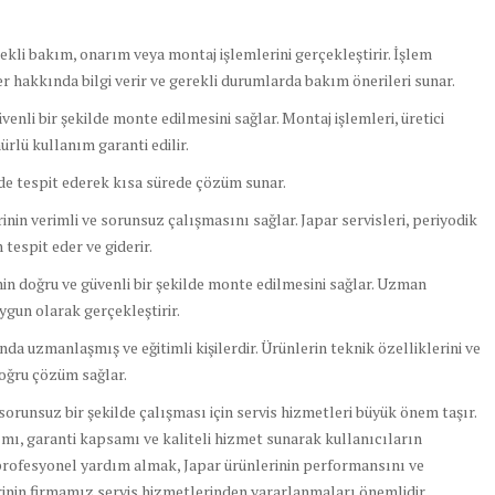
rekli bakım, onarım veya montaj işlemlerini gerçekleştirir. İşlem
 hakkında bilgi verir ve gerekli durumlarda bakım önerileri sunar.
enli bir şekilde monte edilmesini sağlar. Montaj işlemleri, üretici
rlü kullanım garanti edilir.
lde tespit ederek kısa sürede çözüm sunar.
in verimli ve sorunsuz çalışmasını sağlar. Japar servisleri, periyodik
tespit eder ve giderir.
n doğru ve güvenli bir şekilde monte edilmesini sağlar. Uzman
uygun olarak gerçekleştirir.
a uzmanlaşmış ve eğitimli kişilerdir. Ürünlerin teknik özelliklerini ve
 doğru çözüm sağlar.
runsuz bir şekilde çalışması için servis hizmetleri büyük önem taşır.
nımı, garanti kapsamı ve kaliteli hizmet sunarak kullanıcıların
profesyonel yardım almak, Japar ürünlerinin performansını ve
erinin firmamız servis hizmetlerinden yararlanmaları önemlidir.