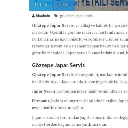
17
Tem
2025
bbadmin
göztepe japar servis
Göztepe Japar Servis
, yenilikçi ve kaliteli banyo ç
markadır. Özellikle gömme rezervuar sistemlerinde sa
kullanıcılarına uzun ömürlü ve sorunsuz ürünler sun
rezervuar sistemleri de zaman zaman bakım ve onarım g
girer. Bu makalede, Japar servis hizmetlerinin önemi, 
Göztepe Japar Servis
Göztepe Japar Servis
teknisyenleri, markanın ürünle
özelliklerini ve olası sorunlarını en iyi şekilde bilirle
Japar Servis
ürünlerinin maksimum verimlilikte ve sor
Firmamız
, bakım ve onarım işlemlerinde orijinal Japa
uzun ömürlü olmasını sağlar.
Japar servisleri tarafından yapılan onarımlar ve değiş
maliyetlerden kaçınmasına yardımcı olur.