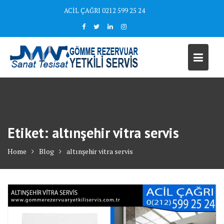
Skip
ACİL ÇAĞRI 0212 599 25 24
to
content
Etiket:
altınşehir vitra servis
Home
Blog
altınşehir vitra servis