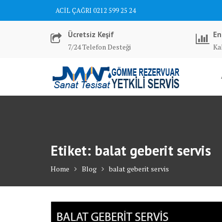
Skip
ACİL ÇAĞRI 0212 599 25 24
to
content
Ücretsiz Keşif
En
7/24 Telefon Desteği
Kal
Etiket:
balat geberit servis
Home
Blog
balat geberit servis