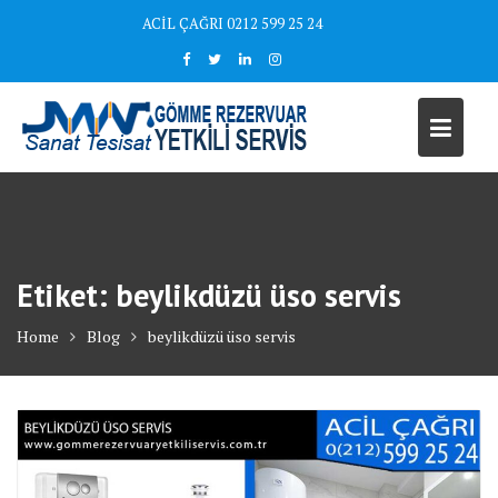
Skip
ACİL ÇAĞRI 0212 599 25 24
to
content
Etiket:
beylikdüzü üso servis
Home
Blog
beylikdüzü üso servis