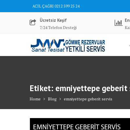
Skip
ACİL ÇAĞRI 0212 599 25 24
to
content
Ücretsiz Keşif
En
7/24 Telefon Desteği
Kal
Etiket:
emniyettepe geberit 
Home
Blog
emniyettepe geberit servis