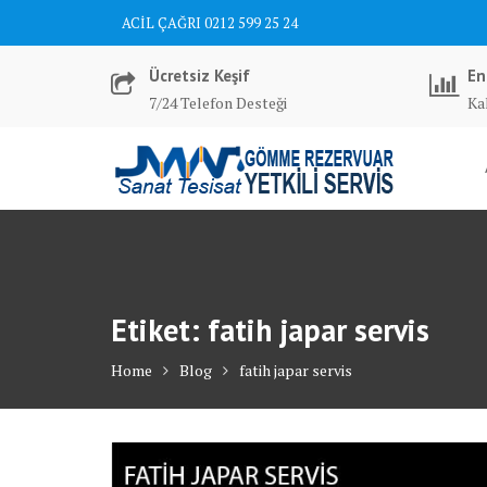
Skip
ACİL ÇAĞRI 0212 599 25 24
to
content
Ücretsiz Keşif
En
7/24 Telefon Desteği
Kal
Etiket:
fatih japar servis
Home
Blog
fatih japar servis