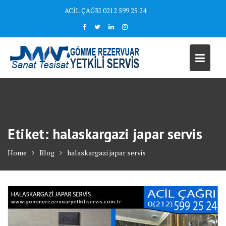
Skip
ACİL ÇAĞRI 0212 599 25 24
to
content
Etiket:
halaskargazi japar servis
Home
Blog
halaskargazi japar servis