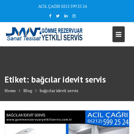
Skip
ACİL ÇAĞRI 0212 599 25 24
to
content
Etiket:
bağcılar idevit servis
Home
Blog
bağcılar idevit servis